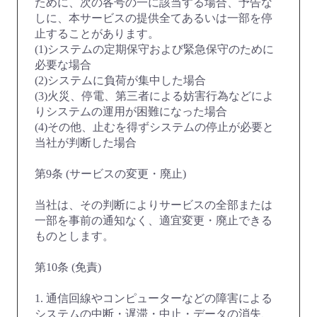
ために、次の各号の一に該当する場合、予告な
しに、本サービスの提供全てあるいは一部を停
止することがあります。
(1)システムの定期保守および緊急保守のために
必要な場合
(2)システムに負荷が集中した場合
(3)火災、停電、第三者による妨害行為などによ
りシステムの運用が困難になった場合
(4)その他、止むを得ずシステムの停止が必要と
当社が判断した場合
第9条 (サービスの変更・廃止)
当社は、その判断によりサービスの全部または
一部を事前の通知なく、適宜変更・廃止できる
ものとします。
第10条 (免責)
1. 通信回線やコンピューターなどの障害による
システムの中断・遅滞・中止・データの消失、