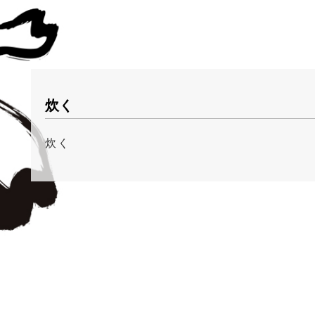
炊く
炊く