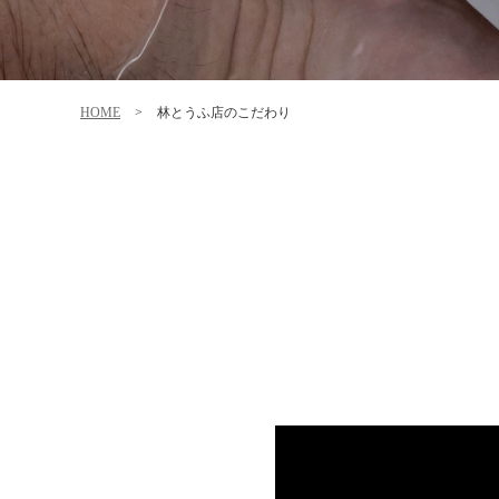
HOME
>
林とうふ店のこだわり