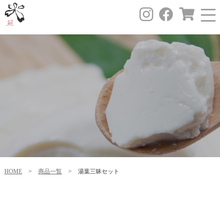
HOME
>
商品一覧
>
湯葉三昧セット