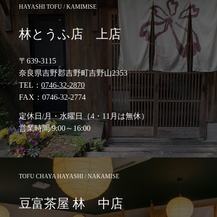
HAYASHI TOFU / KAMIMISE
林とうふ店 上店
〒639-3115
奈良県吉野郡吉野町吉野山2353
TEL：
0746-32-2870
FAX：0746-32-2774
定休日/月・水曜日（4・11月は無休）
営業時間/9:00～16:00
TOFU CHAYA HAYASHI / NAKAMISE
豆富茶屋 林 中店